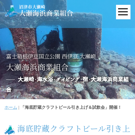
富士箱根伊豆国立公園 西伊豆 大瀬崎
大瀬海浜商業組合
大瀬崎・海水浴・ダイビング・宿・大瀬海浜商業組
合
ホーム
|
「海底貯蔵クラフトビール引き上げ＆試飲会」開催！
海底貯蔵クラフトビール引き上