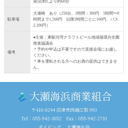
泉沼津ICより約60分
大瀬崎 あり（250台。1時間：300円 5時間〜8
駐車場
時間まで1,500円 以降2時間ごとに100円、バス
2,200円）
●主催：東駿河湾クラフトビール地域循環共生圏
推進協議会
＊予約や申込は不要ですので直接会場にお越し
備考
ください。
＊車を運転される方へのお酒の提供はできませ
ん。
大瀬海浜商業組合
〒410-0244 沼津市西浦江梨 993
Tel：055-942-3052 Fax：055-942-2733
ダイビング
大瀬海水浴