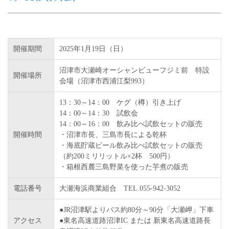
開催期間
2025年1月19日（日）
沼津市大瀬崎オーシャンビューフジミ前 特設
開催場所
会場（沼津市西浦江梨993）
13：30～14：00 ケグ（樽）引き上げ
14：00～14：30 試飲会
14：00～16：00 飲み比べ試飲セットの販売
開催時間
・沼津市長、三島市長による乾杯
・海底貯蔵ビール飲み比べ試飲セットの販売
（約200ミリリットル×2杯 500円）
・箱根西麓三島野菜を使った芋煮の販売
電話番号
大瀬海浜商業組合 TEL.055-942-3052
●JR沼津駅よりバス約80分～90分「大瀬岬」下車
アクセス
●東名高速道路沼津IC または 新東名高速道路長